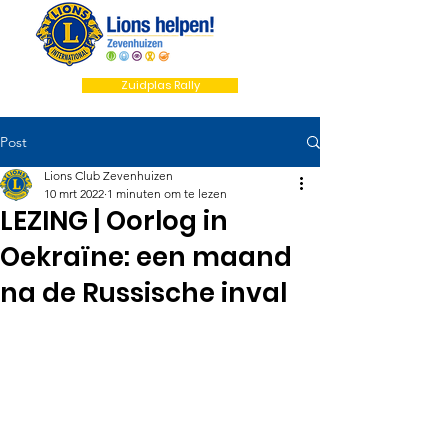
Zuidplas Rally
Post
Lions Club Zevenhuizen
10 mrt 2022
1 minuten om te lezen
LEZING | Oorlog in
Oekraïne: een maand
na de Russische inval