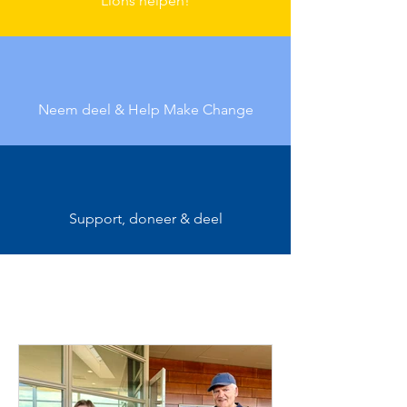
Lions helpen!
Neem deel & Help Make Change
Support, doneer & deel