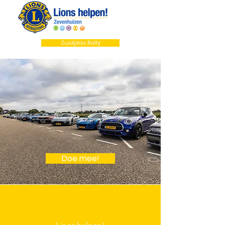
Zuidplas Rally
R&M Forwarding
Zuidplas Rally
2026
Doe mee!