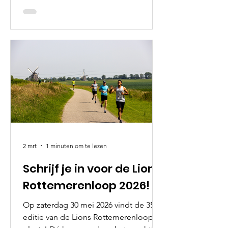
de Badeendrace Zevenhuizen.
Duizenden, gele badeendjes worden
om 14:30 uur tegelijk te water gelaten
in de Hennipsloot naast Hubo
Zevenhuizen. De race belooft niet
alleen spektakel voor bezoekers, maar
draagt ook direct bij aan een bijzonder
lokaal initiatief: Kinderzorghuis Onder
de Wieken in Moerkapelle. In totaal
zijn er circa 6.000 eend
2 mrt
1 minuten om te lezen
Schrijf je in voor de Lions
Rottemerenloop 2026!
Op zaterdag 30 mei 2026 vindt de 35e
editie van de Lions Rottemerenloop