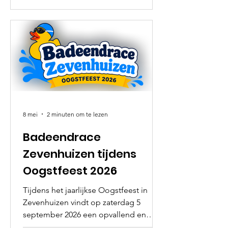
die hebben meegedaan: met jouw
inschrijving draag je bij aan de
ondersteuning van het goede doel:
Team Zeparo (
https://www.roparun.nl/teams/zeparo )
en Stichting Leergeld Hollandsche
IJssel (https://www.leergeldijssel.nl/)
We hopen dat
8 mei
2 minuten om te lezen
Badeendrace
Zevenhuizen tijdens
Oogstfeest 2026
Tijdens het jaarlijkse Oogstfeest in
Zevenhuizen vindt op zaterdag 5
september 2026 een opvallend en
vrolijk goededoelenevenement plaats: