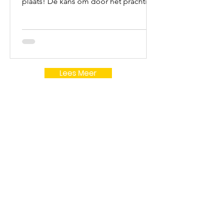
plaats! Dé kans om door het prachtige
Rottemerengebied te rennen en jezelf
uit te dagen op een afstand van 5, 10
of 15 kilometer. De loop start om 10.00
uur bij de Willem Alexander Baan in
Zevenhuizen. De inschrijving voor de
Rottemerenloop is gesloten.
Lees Meer