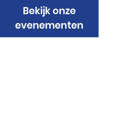
Bekijk onze
evenementen
Evenementen
Lions Zevenhuizen
Onder het motto 'Lions helpen' zet
Lions Zevenhuizen zich in om geld in te
zamelen voor goede doelen.
Email
:
zevenhuizen@lions.nl
© Lions Club Zevenhuizen |
Privacy