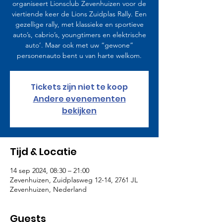
organiseert Lionsclub Zevenhuizen voor de
viertiende keer de Lions Zuidplas Rally. Een
gezellige rally, met klassieke en sportieve
auto’s, cabrio’s, youngtimers en elektrische
auto’. Maar ook met uw “gewone”
personenauto bent u van harte welkom.
Tickets zijn niet te koop
Andere evenementen
bekijken
Tijd & Locatie
14 sep 2024, 08:30 – 21:00
Zevenhuizen, Zuidplasweg 12-14, 2761 JL
Zevenhuizen, Nederland
Guests