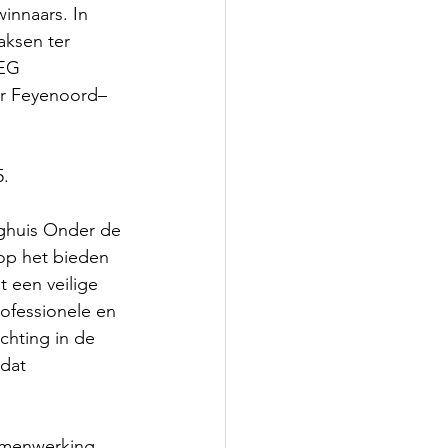
innaars. In 
Saksen ter 
EG 
or Feyenoord–
. 
ghuis Onder de 
 op het bieden 
t een veilige 
rofessionele en 
ichting in de 
dat 
samenwerking 