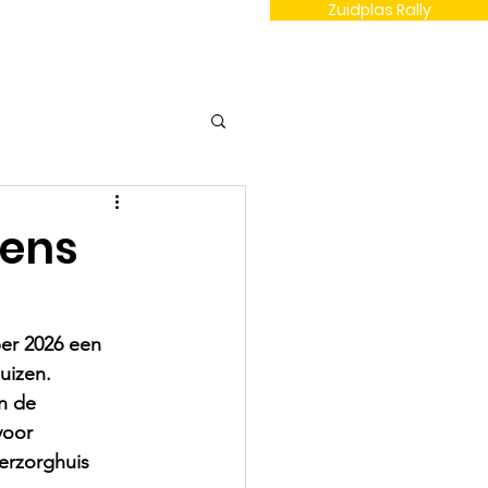
Zuidplas Rally
Contact
dens
ber 2026 een 
uizen. 
n de 
voor 
derzorghuis 