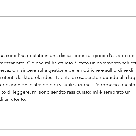
Schrijf je in voor de Lions
Fot
Rottemerenloop 2026!
R&M
Rall
alcuno l'ha postato in una discussione sul gioco d'azzardo nei
 mezzanotte. Ciò che mi ha attirato è stato un commento schiet
servazioni sincere sulla gestione delle notifiche e sull'ordine di 
li utenti desktop olandesi. Niente di esagerato riguardo alla log
erfezione delle strategie di visualizzazione. L'approccio onesto
inito di leggere, mi sono sentito rassicurato: mi è sembrato un 
di un utente.