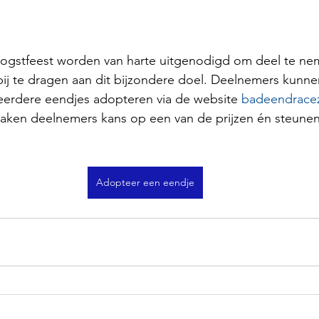
ogstfeest worden van harte uitgenodigd om deel te ne
ij te dragen aan dit bijzondere doel. Deelnemers kunne
erdere eendjes adopteren via de website 
badeendracez
ken deelnemers kans op een van de prijzen én steunen z
Adopteer een eendje