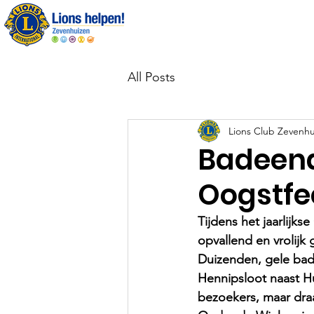
Over ons
All Posts
Lions Club Zevenhu
Badeend
Oogstfe
Tijdens het jaarlijk
opvallend en vrolij
Duizenden, gele bade
Hennipsloot naast Hu
bezoekers, maar draag