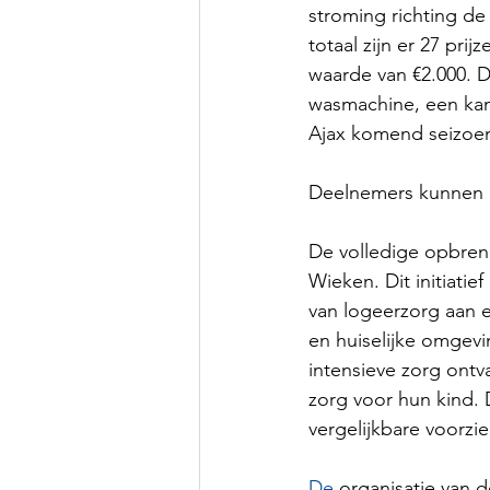
stroming richting de
totaal zijn er 27 prij
waarde van €2.000.
wasmachine, een kam
Ajax komend seizoen
Deelnemers kunnen é
De volledige opbren
Wieken. Dit initiatie
van logeerzorg aan er
en huiselijke omgevi
intensieve zorg ontva
zorg voor hun kind. 
vergelijkbare voorzi
De
 organisatie van 