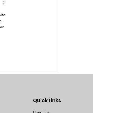
ite 
. 
len 
Quick Links
Over Ons