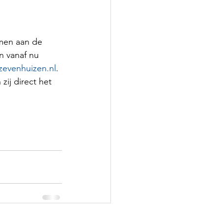
men aan de 
n vanaf nu 
evenhuizen.nl
. 
ij direct het 