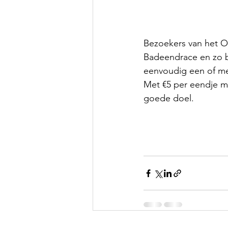
Bezoekers van het O
Badeendrace en zo b
eenvoudig een of me
Met €5 per eendje ma
goede doel.