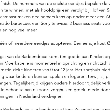
 finish. De nummers van de snelste eendjes bepalen de w
zen te winnen, met als hoofdprijs een verblijf bij Hof van 
 Daarnaast maken deelnemers kans op onder meer een A
ado barbecue, een Sony televisie, 2 business seats vo
 en nog veel meer.
én of meerdere eendjes adopteren. Een eendje kost €5
gst van de Badeendrace komt ten goede aan Kinderzor
f in Moerkapelle is momenteel in oprichting en richt zich
nstig zieke kinderen van 0 tot 12 jaar. Het zorghuis bied
ng waar kinderen kunnen spelen en logeren, terwijl zij p
ngen. Tegelijkertijd krijgen ouders hierdoor tijdelijk verl
De behoefte aan dit soort zorghuizen groeit, mede door
eningen in Nederland verdwijnen.
de Badeendrace is in handen van Lions Zevenhuizen in 