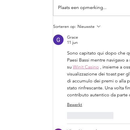
Plaats een opmerking...
Uitslagen en foto's Lions
Sorteren op:
Nieuwste
Rottemerenloop 2026
Grace
11 jun
Sono capitato qui dopo che qu
Paesi Bassi mentre navigavo a
su 
Winit Casino
 , insieme a os
visualizzazione dei toast per g
di accumulo dei premi o alla p
stato rinfrescante. Una volta f
contributo autentico da parte 
Bewerkt
Like
Reageren