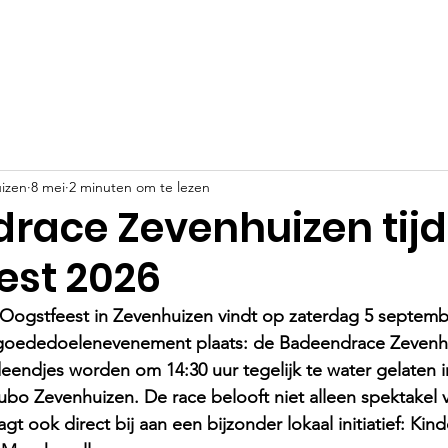
Evenementen
Goede doelen
Sponsoren
Nieuws
izen
8 mei
2 minuten om te lezen
race Zevenhuizen tij
est 2026
se Oogstfeest in Zevenhuizen vindt op zaterdag 5 septem
k goededoelenevenement plaats: de Badeendrace Zevenh
endjes worden om 14:30 uur tegelijk te water gelaten i
bo Zevenhuizen. De race belooft niet alleen spektakel 
t ook direct bij aan een bijzonder lokaal initiatief: Kin