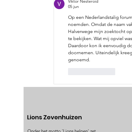
Viktor Nesteroid
05 jun
Op een Nederlandstalig forum
noemden. Omdat de naam vaker
Halverwege mijn zoektocht op
te bekijken. Wat mij opviel wa
Daardoor kon ik eenvoudig do
doornemen. Uiteindelijk kreeg 
genoemd.
Like
Reageren
Lions Zevenhuizen
Onder het motto 'Lions helpen' zet