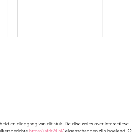
Badeendrace
Schr
Zevenhuizen tijdens
Rot
Oogstfeest 2026
eid en diepgang van dit stuk. De discussies over interactieve 
ikersgerichte 
https://afrit24.nl/
 eigenschappen zijn boeiend. O