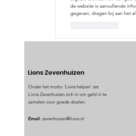
de website is aanvullende inf
gegeven, dragen bij aan het 
Like
Reageren
Lions Zevenhuizen
Onder het motto 'Lions helpen' zet
Lions Zevenhuizen zich in om geld in te
zamelen voor goede doelen.
Email
:
zevenhuizen@lions.nl