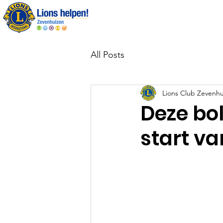
Over ons
All Posts
Lions Club Zevenhu
Deze bo
start va