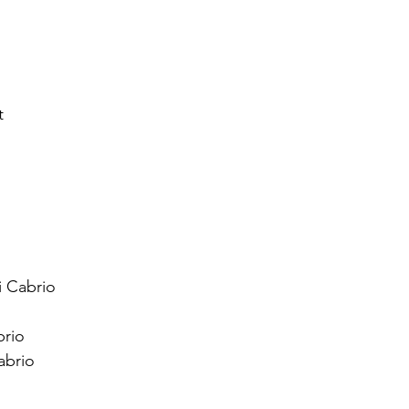
t
i Cabrio
brio
abrio