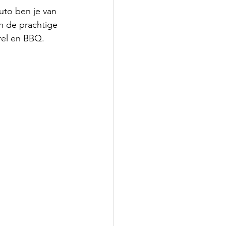
to ben je van 
n de prachtige 
rel en BBQ.