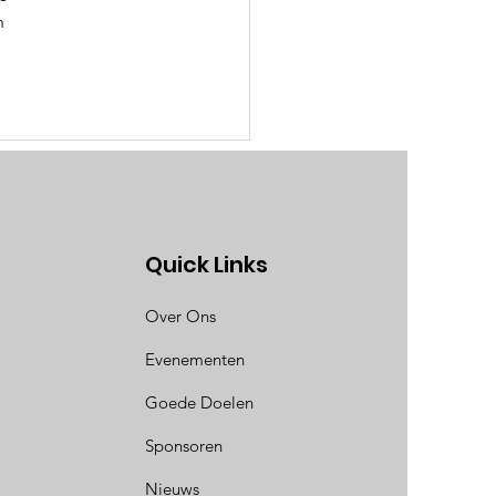
n 
Quick Links
Over Ons
Evenementen
Goede Doelen
Sponsoren
Nieuws