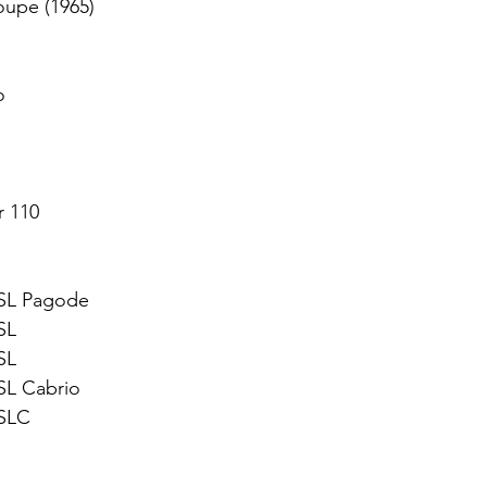
upe (1965)
o
r 110
SL Pagode
SL
SL
SL Cabrio
 SLC