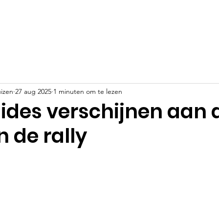
Evenementen
Goede doelen
Sponsoren
Nieuws
izen
27 aug 2025
1 minuten om te lezen
lides verschijnen aan 
n de rally