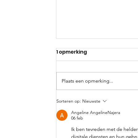
1 opmerking
Plaats een opmerking...
Uitslagen en foto's Lions
Sorteren op:
Nieuwste
Rottemerenloop 2026
Angeline AngelineNajera
06 feb
Ik ben tevreden met de helderh
digitale diensten en hun gebru