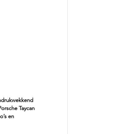
 indrukwekkend 
Porsche Taycan 
o’s en 