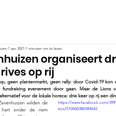
Evenementen
Goede doelen
Sponsoren
Nieuws
izen
1 apr 2021
1 minuten om te lezen
nhuizen organiseert dr
rives op rij
, geen plantenmarkt, geen rally: door Covid-19 kon e
n fundraising evenement door gaan. Maar de Lions v
ternatief voor de lokale horeca: drie keer op rij een din
Zevenhuizen wilden de 
https://www.facebook.com/399
eos/510560386584642
 hart onder de riem 