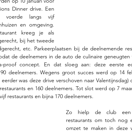
den op 10 januari voor 
ions Dinner drive. Een 
 voerde langs vijf 
enhuizen en omgeving. 
taurant kreeg je als 
erecht, bij het tweede 
dgerecht, etc. Parkeerplaatsen bij de deelnemende res
odat de deelnemers in de auto de culinaire geneugten t
proof concept. En dat sloeg aan: deze eerste edit
 90 deelnemers. Wegens groot succes werd op 14 feb
eerder was deze drive verschoven naar Valentijnsdag) d
restaurants en 160 deelnemers. Tot slot werd op 7 maar
ijf restaurants en bijna 170 deelnemers. 
Zo hielp de club een 
restaurants om toch nog 
omzet te maken in deze v