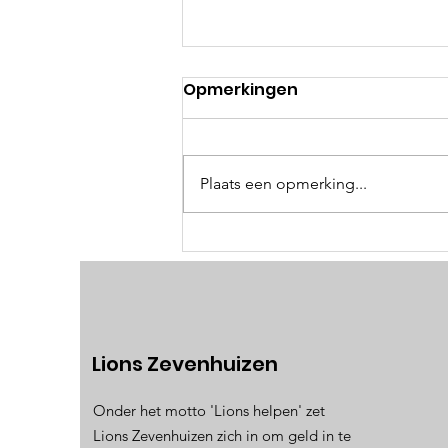
Opmerkingen
Plaats een opmerking...
Uitslagen en foto's Lions
Rottemerenloop 2026
Lions Zevenhuizen
Onder het motto 'Lions helpen' zet
Lions Zevenhuizen zich in om geld in te