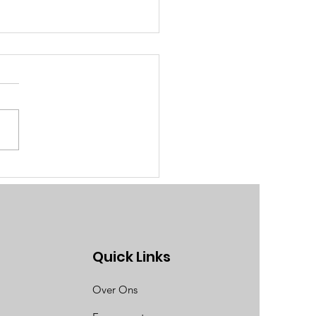
ijf je in voor de Lions
temerenloop 2026!
Quick Links
Over Ons