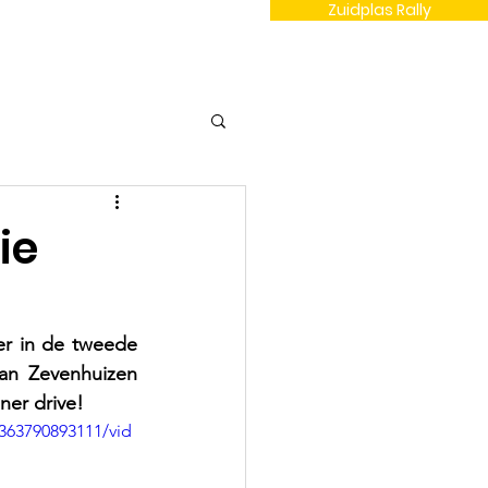
Zuidplas Rally
Contact
ie
r in de tweede 
an Zevenhuizen 
ner drive! 
363790893111/vid