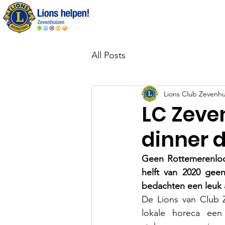
Over ons
All Posts
Lions Club Zevenhu
LC Zeve
dinner d
Geen Rottemerenloop
helft van 2020 gee
bedachten een leuk al
De Lions van Club 
lokale horeca een