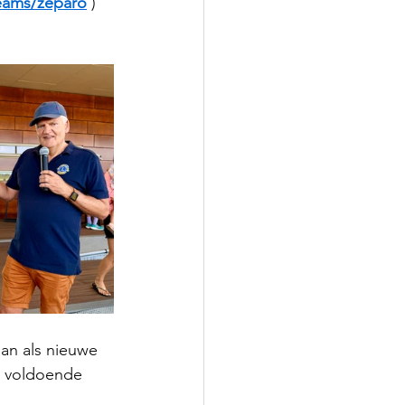
teams/zeparo
 ) 
an als nieuwe 
r voldoende 