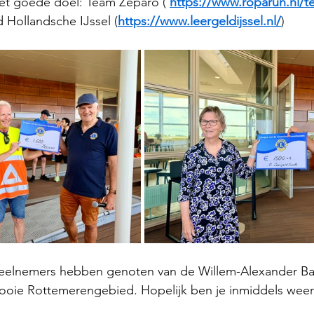
et goede doel: Team Zeparo ( 
https://www.roparun.nl/
d Hollandsche IJssel (
https://www.leergeldijssel.nl/
)
eelnemers hebben genoten van de Willem-Alexander Ba
 mooie Rottemerengebied. Hopelijk ben je inmiddels wee