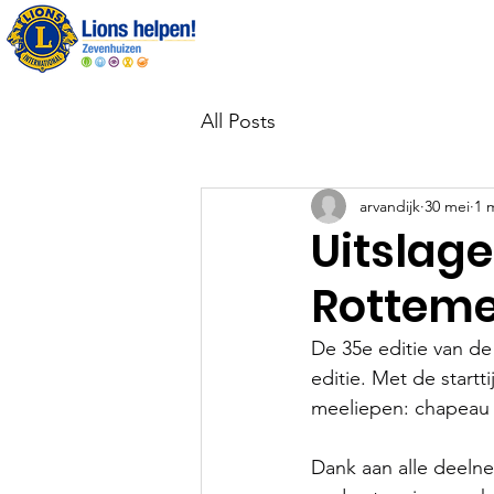
Over ons
All Posts
arvandijk
30 mei
1 
Uitslage
Rotteme
De 35e editie van d
editie. Met de startt
meeliepen: chapeau v
Dank aan alle deelne