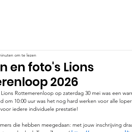
Evenementen
Goede doelen
Sponsoren
Nieuws
minuten om te lezen
n en foto's Lions
renloop 2026
e Lions Rottemerenloop op zaterdag 30 mei was een wa
ijd om 10:00 uur was het nog hard werken voor alle loper
oor iedere individuele prestatie!
mers die hebben meegedaan: met jouw inschrijving draag