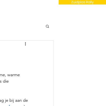
Zuidplas Rally
Contact
rme, warme 
s die 
 je bij aan de 