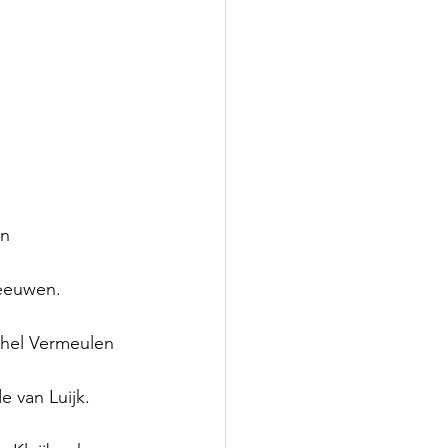
en
Leeuwen.
chel Vermeulen
e van Luijk.