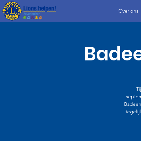
Over ons
Badee
Ti
septem
Badeen
tegeli