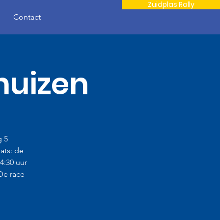
Zuidplas Rally
Contact
huizen
g 5
ats: de
:30 uur
De race