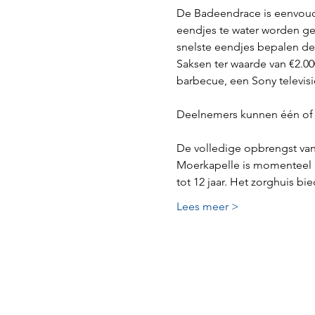
De Badeendrace is eenvoudi
eendjes te water worden gel
snelste eendjes bepalen de wi
Saksen ter waarde van €2.
barbecue, een Sony televis
Deelnemers kunnen één of 
De volledige opbrengst van
Moerkapelle is momenteel in
tot 12 jaar. Het zorghuis b
Lees meer >