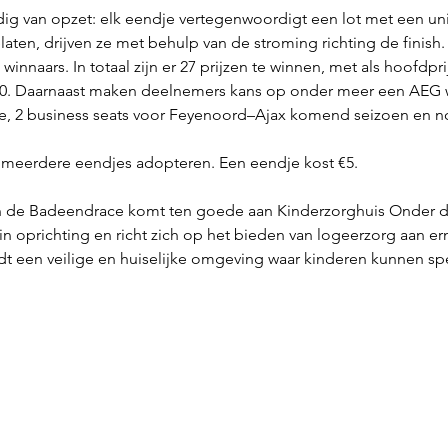
g van opzet: elk eendje vertegenwoordigt een lot met een un
aten, drijven ze met behulp van de stroming richting de finis
nnaars. In totaal zijn er 27 prijzen te winnen, met als hoofdprij
000. Daarnaast maken deelnemers kans op onder meer een AEG
ie, 2 business seats voor Feyenoord–Ajax komend seizoen en n
meerdere eendjes adopteren. Een eendje kost €5. 
 de Badeendrace komt ten goede aan Kinderzorghuis Onder de W
 oprichting en richt zich op het bieden van logeerzorg aan ern
iedt een veilige en huiselijke omgeving waar kinderen kunnen s