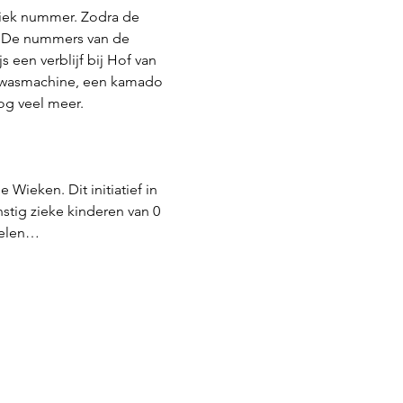
iek nummer. Zodra de 
h. De nummers van de 
s een verblijf bij Hof van 
 wasmachine, een kamado 
og veel meer.
ieken. Dit initiatief in 
stig zieke kinderen van 0 
pelen…