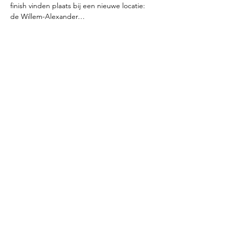
finish vinden plaats bij een nieuwe locatie: 
de Willem-Alexander…
Lees meer >
Deel dit event
Lions Zevenhuizen
Onder het motto 'Lions helpen' zet
Lions Zevenhuizen zich in om geld in te
zamelen voor goede doelen.