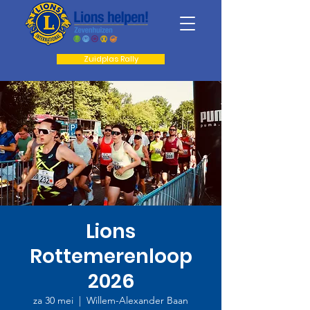
Zuidplas Rally
Lions
Rottemerenloop
2026
za 30 mei
  |  
Willem-Alexander Baan