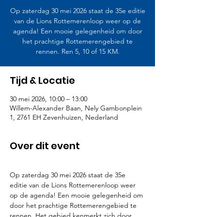
Op zaterdag 30 mei 2026 staat de 35e editie
van de Lions Rottemerenloop weer op de
agenda! Een mooie gelegenheid om door
het prachtige Rottemerengebied te
rennen. Ren 5, 10 of 15 KM.
Tijd & Locatie
30 mei 2026, 10:00 – 13:00
Willem-Alexander Baan, Nely Gambonplein
1, 2761 EH Zevenhuizen, Nederland
Over dit event
Op zaterdag 30 mei 2026 staat de 35e 
editie van de Lions Rottemerenloop weer 
op de agenda! Een mooie gelegenheid om 
door het prachtige Rottemerengebied te 
rennen. Het gebied kenmerkt zich door 