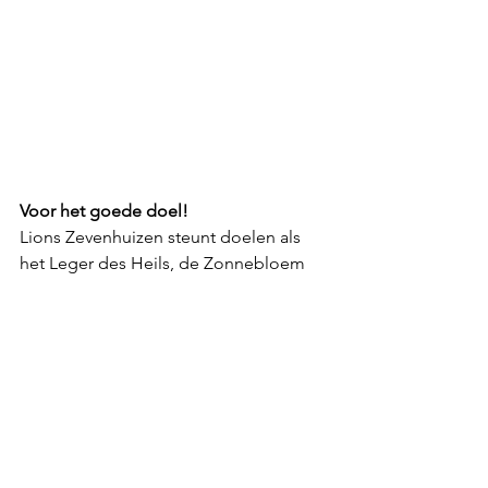
Voor het goede doel! 
Lions Zevenhuizen steunt doelen als 
het Leger des Heils, de Zonnebloem 
en Stichting ZePaRo. 
Daarnaast steunt LCZ in 2022 zeven 
doelen in het bijzonder: Stichting 
Breath (opvang van kinderen in 
Oekraïne), Hennipgaarde Zevenhuizen 
(natuurspeeltuin), Cape Cruising 4 Kids 
(Samen (st)rijden voor zieke kinderen in 