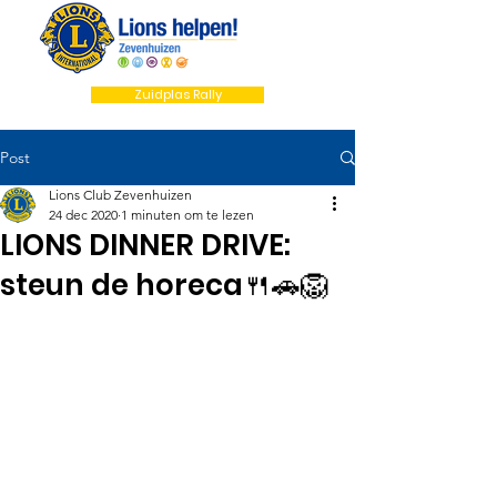
Zuidplas Rally
Post
Lions Club Zevenhuizen
24 dec 2020
1 minuten om te lezen
LIONS DINNER DRIVE:
steun de horeca🍴🚗🦁