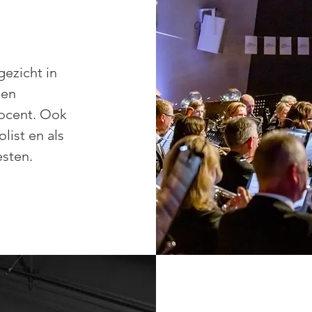
ezicht in
een
docent. Ook
list en als
esten.