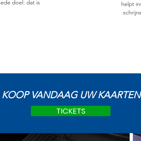
oede doel: dat is
helpt i
schrij
KOOP VANDAAG UW KAARTEN
TICKETS