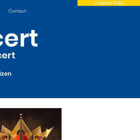
Zuidplas Rally
Contact
ert
cert
izen