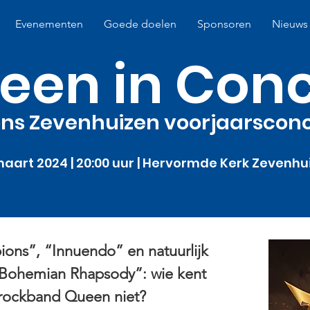
Evenementen
Goede doelen
Sponsoren
Nieuws
een in Conc
ons Zevenhuizen voorjaarscon
maart 2024 | 20:00 uur | Hervormde
Kerk Zevenhu
ons”, “Innuendo” en natuurlijk
“Bohemian Rhapsody”: wie kent
rockband Queen niet?