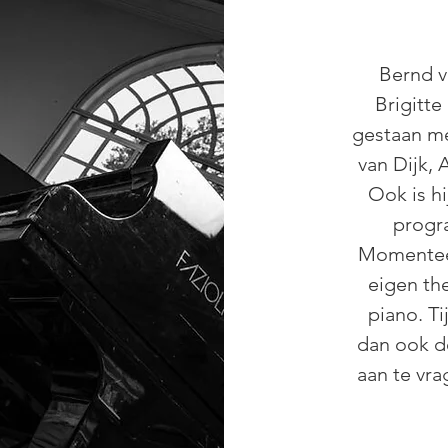
Bernd v
Brigitt
gestaan me
van Dijk,
Ook is hi
progr
Momenteel
eigen th
piano. Ti
dan ook 
aan te vra