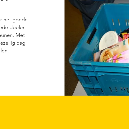
or het goede
oede doelen
teunen. Met
ezellig dag
len.