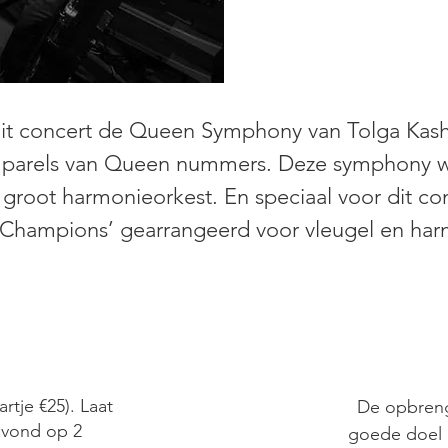
s dit concert de Queen Symphony van Tolga Kash
e parels van Queen nummers. Deze symphony w
groot harmonieorkest. En speciaal voor dit conc
Champions’ gearrangeerd voor vleugel en har
tje €25). Laat
De opbreng
 avond op 2
goede doel ‘